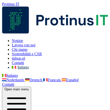
Protinus IT
Notizie
Lavora con noi
Chi siamo
Sostenibilità e CSR
itshop.nl
Contatti
Italiano
Italiano
Nederlands
Deutsch
Français
Español
Contatti
Open main menu