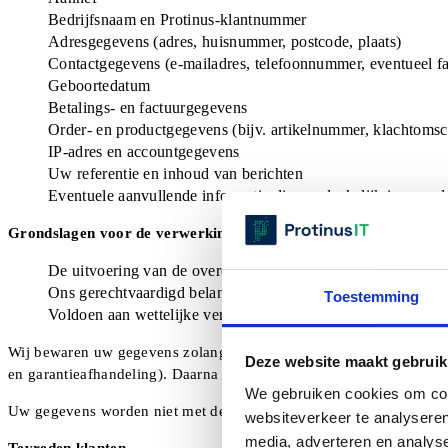
Bedrijfsnaam en Protinus-klantnummer
Adresgegevens (adres, huisnummer, postcode, plaats)
Contactgegevens (e-mailadres, telefoonnummer, eventueel 
Geboortedatum
Betalings- en factuurgegevens
Order- en productgegevens (bijv. artikelnummer, klachtomsc
IP-adres en accountgegevens
Uw referentie en inhoud van berichten
Eventuele aanvullende informatie die noodzakelijk is voor 
Grondslagen voor de verwerking:
De uitvoering van de overeenkomst met u
Ons gerechtvaardigd belang bij het leveren van service (zoa
Toestemming
Voldoen aan wettelijke verplichtingen (zoals fiscale bewaart
Wij bewaren uw gegevens zolang u klant bij ons bent en zolang dat
Deze website maakt gebruik
en garantieafhandeling). Daarna worden uw gegevens veilig verwij
We gebruiken cookies om cont
Uw gegevens worden niet met derden gedeeld, tenzij dit noodzakeli
websiteverkeer te analyseren
media, adverteren en analys
Tevreden klanten