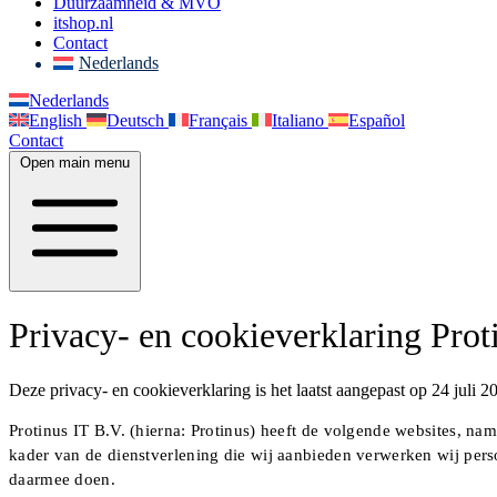
Duurzaamheid & MVO
itshop.nl
Contact
Nederlands
Nederlands
English
Deutsch
Français
Italiano
Español
Contact
Open main menu
Privacy- en cookieverklaring Prot
Deze privacy- en cookieverklaring is het laatst aangepast op 24 juli 2
Protinus IT B.V. (hierna: Protinus) heeft de volgende websites, na
kader van de dienstverlening die wij aanbieden verwerken wij per
daarmee doen.