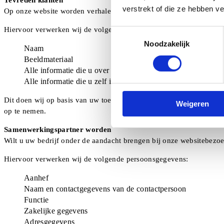
verstrekt of die ze hebben v
Op onze website worden verhalen van tevreden klanten en partners 
Hiervoor verwerken wij de volgende persoonsgegevens:
Toestemmingsselectie
Noodzakelijk
Naam
Beeldmateriaal
Alle informatie die u over uzelf vrijgeeft in beeldmateriaal (f
Alle informatie die u zelf invult als inhoud van een bericht
Dit doen wij op basis van uw toestemming die u aan ons hebt gegev
Weigeren
op te nemen.
Samenwerkingspartner worden
Wilt u uw bedrijf onder de aandacht brengen bij onze websitebezo
Hiervoor verwerken wij de volgende persoonsgegevens:
Aanhef
Naam en contactgegevens van de contactpersoon
Functie
Zakelijke gegevens
Adresgegevens