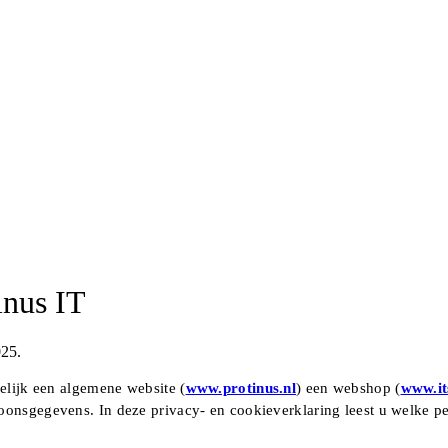
inus IT
025.
melijk een algemene website (
www.protinus.nl
) een webshop (
www.it
soonsgegevens. In deze privacy- en cookieverklaring leest u welke 