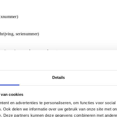
faxnummer)
hrijving, serienummer)
de uitvoering van de overeenkomst
ls bij RMA’s)
Details
ermijnen)
 noodzakelijk is voor de uitvoering van onze dienstverlening, met i
 van cookies
derd.
ent en advertenties te personaliseren, om functies voor social
jk is voor de uitvoering van de overeenkomst (bijvoorbeeld met leve
. Ook delen we informatie over uw gebruik van onze site met on
e. Deze partners kunnen deze gegevens combineren met andere i