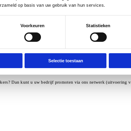
erzameld op basis van uw gebruik van hun services.
getoond, inclusief foto. Dit beeldmateriaal kan door ons geproducee
Voorkeuren
Statistieken
oto’s)
en. Wij bewaren deze informatie totdat u uw toestemming intrekt. U 
Selectie toestaan
ekers? Dan kunt u uw bedrijf promoten via ons netwerk (uitvoering 