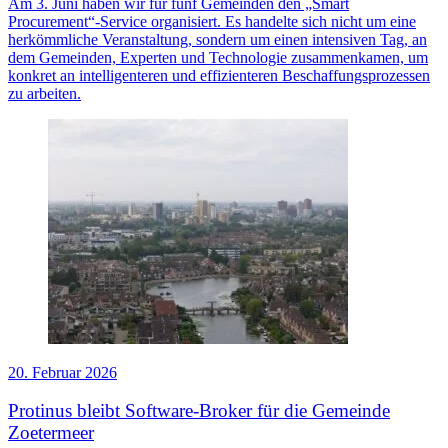
Am 3. Juni haben wir für fünf Gemeinden den „Smart
Procurement“-Service organisiert. Es handelte sich nicht um eine
herkömmliche Veranstaltung, sondern um einen intensiven Tag, an
dem Gemeinden, Experten und Technologie zusammenkamen, um
konkret an intelligenteren und effizienteren Beschaffungsprozessen
zu arbeiten.
20. Februar 2026
Protinus bleibt Software-Broker für die Gemeinde
Zoetermeer