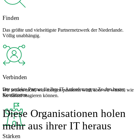
Finden
Das größte und vielseitigste Partnernetzwerk der Niederlande.
Völlig unabhängig.
Verbinden
Der perfekte Partner für Ihre IT-Anforderungen. Zu den besten
Wir wissen nicht, was morgen passieren wird, aber wir wissen, wie
Konditionen.
Sie darauf reagieren können.
Diese Organisationen holen
mehr aus ihrer IT heraus
Stärken