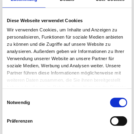
Diese Webseite verwendet Cookies
30. Januar 2026
Wir verwenden Cookies, um Inhalte und Anzeigen zu
personalisieren, Funktionen für soziale Medien anbieten
Zertifiziert für PSO Stufe 2!
zu können und die Zugriffe auf unsere Website zu
analysieren. Außerdem geben wir Informationen zu Ihrer
Wir sind stolz darauf, Ihnen mitteilen zu können, dass Protinus für
die Leistungsleiter für sozialeres Unternehmertum (PSO) Stufe 2
Verwendung unserer Website an unsere Partner für
zertifiziert wurde. Nach jahrelangem Engagement auf Stufe 1 sind
soziale Medien, Werbung und Analysen weiter. Unsere
wir dank der Bemühungen verschiedener Kollegen auf die nächste
Partner führen diese Informationen möglicherweise mit
Stufe aufgestiegen.
weiteren Daten zusammen, die Sie ihnen bereitgestellt
haben oder die sie im Rahmen Ihrer Nutzung der Dienste
gesammelt haben.
Einwilligungsauswahl
Notwendig
Präferenzen