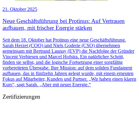
21. Oktober 2025
Neue Geschäftsführung bei Protinus: Auf Vertrauen
aufbauen, mit frischer Energie stärken
Seit dem 18. Oktober hat Protinus eine neue Geschäftsführung.
Sarah Herzet (COO) und Niels Goderie (CSO) übernehmen
gemeinsam mit Bertrand Launay (EVP) die Nachfolge der Gründer
Vincent Verbiesen und Marcel Hofstra. Ein natürlicher Schritt,
finden sie selbst, und die logische Fortsetzung einer sorgfältig
vorbereiteten Übergabe. Ihre Mission: auf dem soliden Fundament
aufbauen, das in fünfzehn Jahren gelegt wurde, mit einem erneuten
Fokus auf Mitarbeiter, Kunden und Partner. „Wir haben einen klaren
Kurs“, sagt Sarah. „Aber mit neuer Energie.“
Zertifizierungen