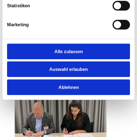
Statistiken
17. Dezember 2025
Marketing
Die Gemeinde Tilburg wählt Protinus als strategischen
Partner für das Software-Management
Houten, 17. Dezember – Protinus, führender Spezialist für
Alle zulassen
Software- und Lizenzmanagement, wurde nach einer europaweiten
Ausschreibung als neuer strategischer Softwarepartner für die
Gemeinde Tilburg ausgewählt.
Der mehrjährige Vertrag, der am 1. November 2025 in Kraft trat,
Auswahl erlauben
zielt auf die Modernisierung, Optimierung und effiziente Verwaltung
des gesamten Softwareportfolios der Gemeinde ab.
Ablehnen