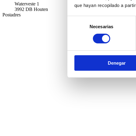
Waterveste 1
que hayan recopilado a parti
3992 DB Houten
Postadres
Selección
Necesarias
de
consentimiento
Denegar