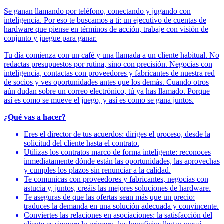
Se ganan llamando por teléfono, conectando y jugando con
inteligencia. Por eso te buscamos a ti: un ejecutivo de cuentas de
hardware que piense en términos de acción, trabaje con visión de
conjunto y juegue para ganar.
Tu día comienza con un café y una llamada a un cliente habitual. No
redactas presupuestos por rutina, sino con precisión. Negocias con
inteligencia, contactas con proveedores y fabricantes de nuestra red
de socios y ves oportunidades antes que los demás. Cuando otros
aún dudan sobre un correo electrónico, tú ya has llamado. Porque
así es como se mueve el juego, y así es como se gana juntos.
¿Qué vas a hacer?
Eres el director de tus acuerdos: diriges el proceso, desde la
solicitud del cliente hasta el contrato.
Utilizas los contratos marco de forma inteligente: reconoces
inmediatamente dónde están las oportunidades, las aprovechas
y cumples los plazos sin renunciar a la calidad.
Te comunicas con proveedores y fabricantes, negocias con
astucia y, juntos, creáis las mejores soluciones de hardware.
Te aseguras de que las ofertas sean más que un precio:
traduces la demanda en una solución adecuada y convincente.
Conviertes las relaciones en asociaciones: la satisfacción del