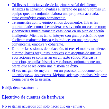
Tú llevas la iniciativa desde la primera señal del cliente.
Analizas la licitación, evalúas el terreno de juego y formas un
equipo que, en conjunto, elabora una propuesta acertada,
tanto estratégica como convincente.
Te sumerges con tu equipo en los documentos, filtras las
oportunidades como si estuvieras resolviendo un escape room
y conviertes inmediatamente esas ideas en un plan de acción
inteligente. Mientras tanto, intuyes con gran precisión lo que
el cliente realmente busca y lo traduces en una propuesta
convincente, emotiva y coherente.
Durante las sesiones de redacción, tú eres el motor: mantienes
el ritmo, haces preguntas incisivas y te aseguras de que las
aportaciones se conviertan en un texto sólido. Marcas la
dirección, recopilas historias y elaboras conjuntamente una
oferta que se lee como una historia de éxito.
Si ves margen de mejora —en un proceso, un documento o
un enfoque—, no esperas. Mejoras, adaptas, pruebas. Mejorar
forma parte de tu sistema.
Bekijk deze vacature
→
Ejecutivo de cuentas de hardware
No se ganan acuerdos con solo hacer clic en «enviar».