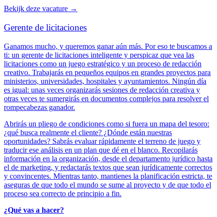
Bekijk deze vacature
→
Gerente de licitaciones
Ganamos mucho, y queremos ganar aún más. Por eso te buscamos a
ti: un gerente de licitaciones inteligente y perspicaz que vea las
licitaciones como un juego estratégico y un proceso de redacción
creativo. Trabajarás en pequeños equipos en grandes proyectos para
ministerios, universidades, hospitales y ayuntamientos. Ningún día
es igual: unas veces organizarás sesiones de redacción creativa y
otras veces te sumergirás en documentos complejos para resolver el
rompecabezas ganador.
Abrirás un pliego de condiciones como si fuera un mapa del tesoro:
¿qué busca realmente el cliente? ¿Dónde están nuestras
oportunidades? Sabrás evaluar rápidamente el terreno de juego y
traducir ese análisis en un plan que dé en el blanco. Recopilarás
información en la organización, desde el departamento jurídico hasta
el de marketing, y redactarás textos que sean jurídicamente correctos
y convincentes. Mientras tanto, mantienes la planificación estricta, te
aseguras de que todo el mundo se sume al proyecto y de que todo el
proceso sea correcto de principio a fin.
¿Qué vas a hacer?