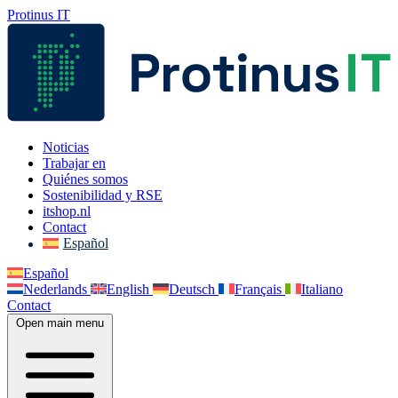
Protinus IT
Noticias
Trabajar en
Quiénes somos
Sostenibilidad y RSE
itshop.nl
Contact
Español
Español
Nederlands
English
Deutsch
Français
Italiano
Contact
Open main menu