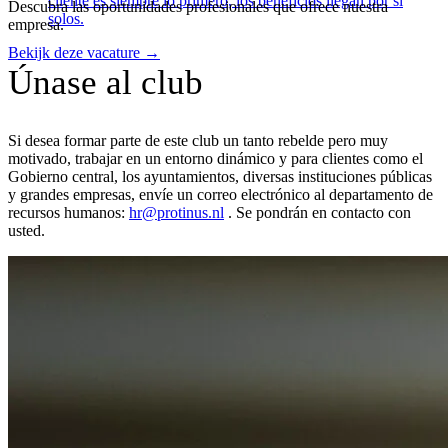
cliente es siempre lo primero, los beneficios llegan por sí
Descubra las oportunidades profesionales que ofrece nuestra
solos.
empresa.
Bekijk deze vacature
→
Únase al club
Si desea formar parte de este club un tanto rebelde pero muy
motivado, trabajar en un entorno dinámico y para clientes como el
Gobierno central, los ayuntamientos, diversas instituciones públicas
y grandes empresas, envíe un correo electrónico al departamento de
recursos humanos:
hr@protinus.nl
. Se pondrán en contacto con
usted.