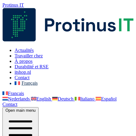
Protinus IT
Actualités
Travailler chez
À propos
Durabilité et RSE
itshop.nl
Contact
Français
Français
Nederlands
English
Deutsch
Italiano
Español
Contact
Open main menu