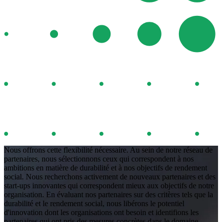
Nous offrons cette flexibilité nécessaire. Au sein de notre réseau de
partenaires, nous sélectionnons ceux qui correspondent à nos
ambitions en matière de durabilité et à nos objectifs de rendement
social. Nous recherchons activement de nouveaux partenaires et des
start-ups innovantes qui correspondent mieux aux objectifs de notre
organisation. En évaluant nos partenaires sur des critères tels que la
durabilité et le rendement social, nous libérons le potentiel
d'innovation dont les organisations ont besoin et identifions les
partenaires qui ont pris des mesures concrètes dans le domaine