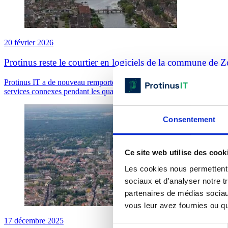
20 février 2026
Protinus reste le courtier en logiciels de la commune de 
Protinus IT a de nouveau remporté l'appel d'offres européen pour le po
services connexes pendant les quatre prochaines années.
Consentement
Ce site web utilise des cook
Les cookies nous permettent d
sociaux et d'analyser notre t
partenaires de médias sociaux
vous leur avez fournies ou qu'
17 décembre 2025