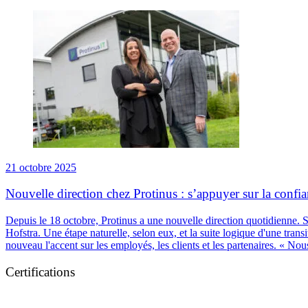
21 octobre 2025
Nouvelle direction chez Protinus : s’appuyer sur la confi
Depuis le 18 octobre, Protinus a une nouvelle direction quotidienne
Hofstra. Une étape naturelle, selon eux, et la suite logique d'une tran
nouveau l'accent sur les employés, les clients et les partenaires. « N
Certifications