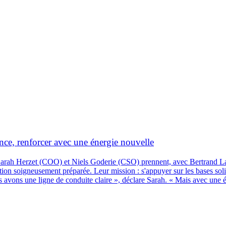
ance, renforcer avec une énergie nouvelle
. Sarah Herzet (COO) et Niels Goderie (CSO) prennent, avec Bertrand L
sition soigneusement préparée. Leur mission : s'appuyer sur les bases so
ous avons une ligne de conduite claire », déclare Sarah. « Mais avec une 