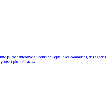
d'une journée intensive au cours de laquelle les communes, des experts
gents et plus efficaces.