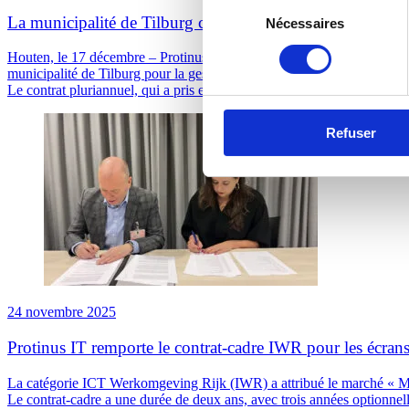
Sélection
La municipalité de Tilburg choisit Protinus comme partenai
Nécessaires
du
consentement
Houten, le 17 décembre – Protinus, spécialiste de premier plan dans la 
municipalité de Tilburg pour la gestion des logiciels.
Le contrat pluriannuel, qui a pris effet le 1er novembre 2025, vise à mo
Refuser
24 novembre 2025
Protinus IT remporte le contrat-cadre IWR pour les écran
La catégorie ICT Werkomgeving Rijk (IWR) a attribué le marché « Matér
Le contrat-cadre a une durée de deux ans, avec trois années optionnell