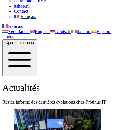
Durabilité et RSE
itshop.nl
Contact
Français
Français
Nederlands
English
Deutsch
Italiano
Español
Contact
Open main menu
Actualités
Restez informé des dernières évolutions chez Protinus IT