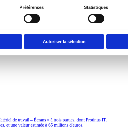
re stratégique pour la gestion des logiciels
Préférences
Statistiques
gestion des logiciels et des licences, a été sélectionné à l'issue d'un 
derniser, optimiser et gérer efficacement l'ensemble du portefeuille logi
Autoriser la sélection
s
iel de travail – Écrans » à trois parties, dont Protinus IT.
es, et une valeur estimée à 65 millions d'euros.