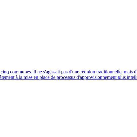
cinq communes. Il ne s'agissait pas d'une réunion traditionnelle, mais 
rètement à la mise en place de processus d'approvisionnement plus intelli