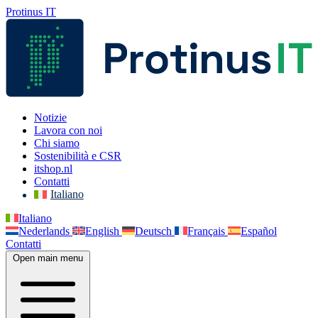
Protinus IT
Notizie
Lavora con noi
Chi siamo
Sostenibilità e CSR
itshop.nl
Contatti
Italiano
Italiano
Nederlands
English
Deutsch
Français
Español
Contatti
Open main menu