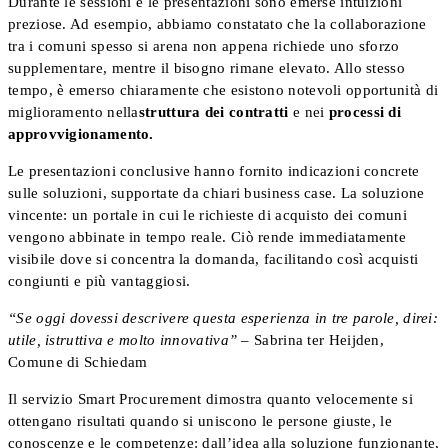
Durante le sessioni e le presentazioni sono emerse intuizioni
preziose. Ad esempio, abbiamo constatato che la collaborazione
tra i comuni spesso si arena non appena richiede uno sforzo
supplementare, mentre il bisogno rimane elevato. Allo stesso
tempo, è emerso chiaramente che esistono notevoli opportunità di
miglioramento nella
struttura dei contratti
e nei
processi di
approvvigionamento.
Le presentazioni conclusive hanno fornito indicazioni concrete
sulle soluzioni, supportate da chiari business case. La soluzione
vincente: un portale in cui le richieste di acquisto dei comuni
vengono abbinate in tempo reale. Ciò rende immediatamente
visibile dove si concentra la domanda, facilitando così acquisti
congiunti e più vantaggiosi.
“Se oggi dovessi descrivere questa esperienza in tre parole, direi:
utile, istruttiva e molto innovativa”
– Sabrina ter Heijden,
Comune di Schiedam
Il servizio Smart Procurement dimostra quanto velocemente si
ottengano risultati quando si uniscono le persone giuste, le
conoscenze e le competenze: dall’idea alla soluzione funzionante,